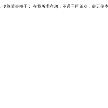
，便算讀書種子； 在我所求亦恕，不過子臣弟友，盡五倫