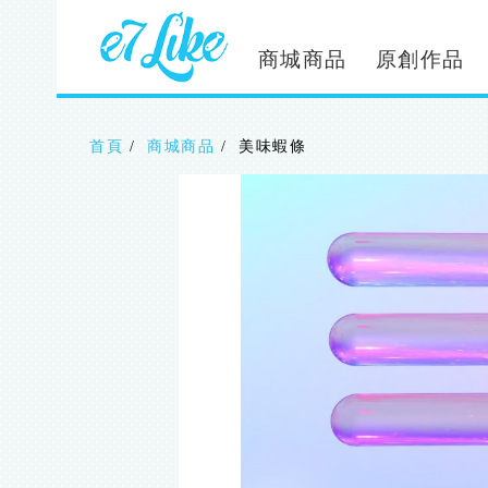
移
至
主
商城商品
原創作品
內
容
首頁
商城商品
美味蝦條