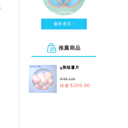
本
廠商專頁>
推薦商品
go美味方塊酥
g美味薯片
NT$ 250
NT$ 220
$200.00
$200.00
特價
特價
鮮味薯條
NT$ 680
$600.00
特價