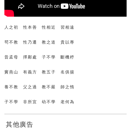
人之初 性本善 性相近 習相遠
茍不教 性乃遷 教之道 貴以專
昔孟母 擇鄰處 子不學 斷機杼
竇燕山 有義方 教五子 名俱揚
養不教 父之過 教不嚴 師之惰
子不學 非所宜 幼不學 老何為
其他廣告