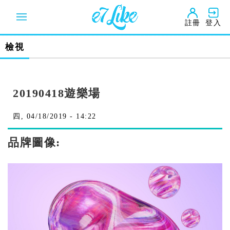
移
至
註冊
登入
主
內
容
檢視
20190418遊樂場
四, 04/18/2019 - 14:22
品牌圖像: