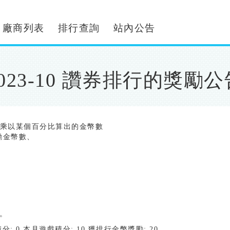
廠商列表
排行查詢
站內公告
2023-10 讚券排行的獎勵公
數乘以某個百分比算出的金幣數
獎勵金幣數、
)。
積分: 0 本月遊戲積分: 10 獲排行金幣獎勵: 20。