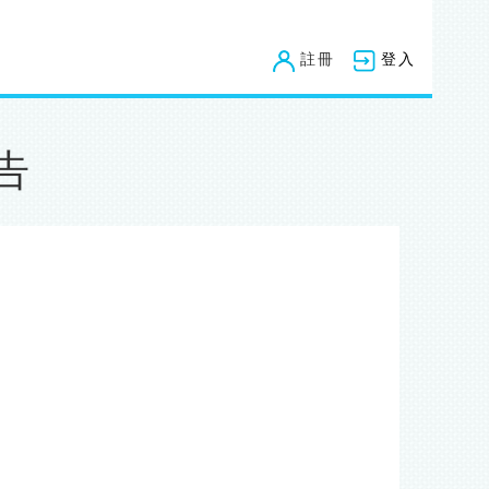
註冊
登入
告