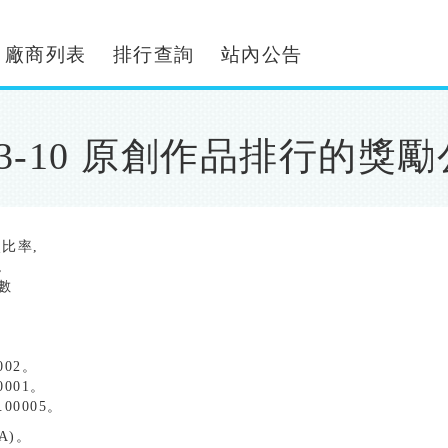
廠商列表
排行查詢
站內公告
23-10 原創作品排行的獎
次比率,
,
數
。
。
。
002。
001。
00005。
A)。